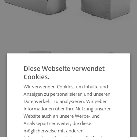
View larger image
View larger image
View larger im
Diese Webseite verwendet
Cookies.
Abdeckplane Pagoda Lounge
Wir verwenden Cookies, um Inhalte und
Anzeigen zu personalisieren und unseren
Plus
Datenverkehr zu analysieren. Wir geben
Informationen über Ihre Nutzung unserer
Website auch an unsere Werbe- und
Mit dieser Abdeckplane schützen Sie nicht
Analysepartner weiter, die diese
nur Ihrer Möbel vor Schlechtwetter,
möglicherweise mit anderen
sondern fördern damit die Langlebigkeit