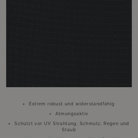
handelt es sich um eine Art lebensverlängernde Maßnahme für Ihre
hochwertigen Möbel.
Ihre Möbel mit diesen Überzügen zu versehen ist im sprichwörtlichen
Handumdrehen erledigt. Der dadurch zu erzielende Nutzen hält ungleich
länger an. Die Überwürfe trotzen zu heftiger Einstrahlung von Sonne und
anderen ungünstigen Wetterverhältnissen. Gerade an diesem Zubehör
sollten Sie also keinesfalls sparen. Diese kleine Investition wird sich
Hundertfach auszahlen, so dass Sie sich lange Zeit an Ihren wie neu
aussehenden Möbeln werden erfreuen können.
Bitte beachten Sie, dass sich die Überzüge aufgrund der UV-Strahlung
farblich verändern können. Dies beeinträchtigt jedoch weder die
Funktion, noch die Langlebigkeit des Überzugs. Der Überzug besteht aus
Polyester.
Extrem robust und widerstandfähig
Atmungsaktiv
Schützt vor UV Strahlung, Schmutz, Regen und
Staub