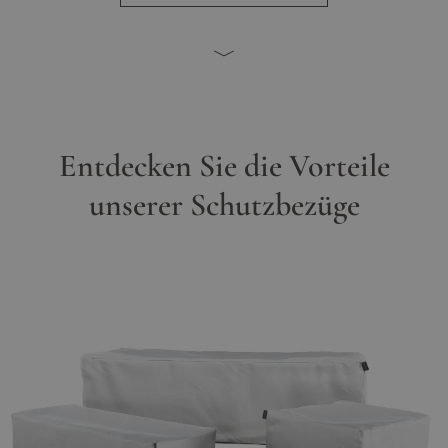
Entdecken Sie die Vorteile
unserer Schutzbezüge
Main image
Click to view image in fullscreen