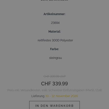
Artikelnummer
23694
Material
reißfestes 300D Polyester
Farbe
steingrau
CHF 399.99
UVP
CHF 339.99
Preis inkl. Versandkosten, exkl. Schweizer Einfuhrabgaben (MwSt./Zoll)
Lieferung
:
10. - 12. November 2026
IN DEN WARENKORB