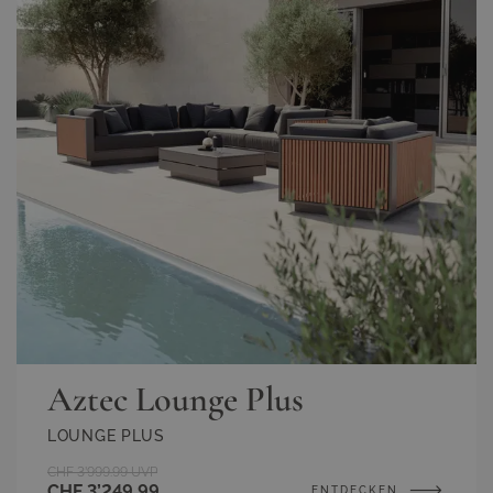
Aztec Lounge Plus
LOUNGE PLUS
CHF 3’999.99
UVP
CHF 3’249.99
ENTDECKEN