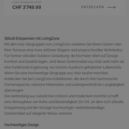
CHF 5’049.99
UVP
CHF 3’749.99
ENTDECKEN
Stilvoll Entspannen mit LivingZone
Mit den Holz-Sitzgruppen von LivingZone verleihen Sie Ihrem Garten oder
Ihrer Terrasse eine Aura zeitloser Eleganz und anspruchsvoller Wohnkultur.
Für Kenner stilvoller Outdoor-Gestaltung, die höchsten Wert auf Design,
Komfort und Qualität legen, sind diese Gartenmöbel aus Holz weit mehr als
eine funktionale Ergänzung, sie sind ein Ausdruck gehobenen Lebensstils.
Wenn Sie eine hochwertige Sitzgruppe aus Holz kaufen möchten,
entdecken Sie bei LivingZone Kollektionen, die durch ihre harmonische
Formensprache, erlesene Materialien und außergewöhnliche Langlebigkeit
überzeugen.
Die Verbindung aus natürlichen Hölzern und modernem Komfort schafft
eine Atmosphäre von Ruhe und Beständigkeit. Ein Ort, an dem sich stilvolle
Entspannung und die Vorzüge hochwertiger, wetterbeständiger
Gartenmöbel auf elegante Weise vereinen.
Hochwertiges Design