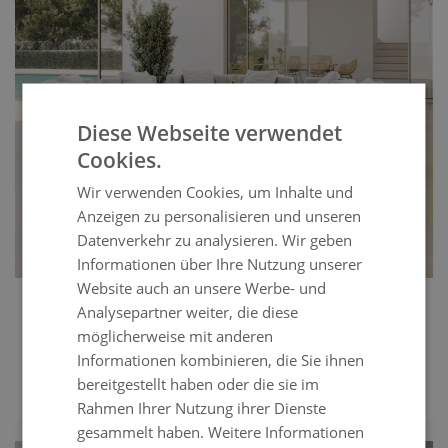
Diese Webseite verwendet
Cookies.
Wir verwenden Cookies, um Inhalte und
Anzeigen zu personalisieren und unseren
Datenverkehr zu analysieren. Wir geben
Informationen über Ihre Nutzung unserer
Website auch an unsere Werbe- und
Meloria Lounge Plus
Analysepartner weiter, die diese
möglicherweise mit anderen
LOUNGE PLUS
Informationen kombinieren, die Sie ihnen
CHF 5’699.99
UVP
bereitgestellt haben oder die sie im
CHF 4’249.99
ENTDECKEN
Rahmen Ihrer Nutzung ihrer Dienste
gesammelt haben.
Weitere Informationen