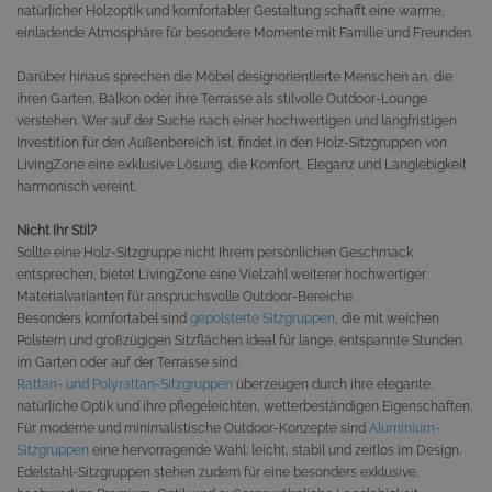
natürlicher Holzoptik und komfortabler Gestaltung schafft eine warme,
einladende Atmosphäre für besondere Momente mit Familie und Freunden.
Darüber hinaus sprechen die Möbel designorientierte Menschen an, die
ihren Garten, Balkon oder ihre Terrasse als stilvolle Outdoor-Lounge
verstehen. Wer auf der Suche nach einer hochwertigen und langfristigen
Investition für den Außenbereich ist, findet in den Holz-Sitzgruppen von
LivingZone eine exklusive Lösung, die Komfort, Eleganz und Langlebigkeit
harmonisch vereint.
Nicht Ihr Stil?
Sollte eine Holz-Sitzgruppe nicht Ihrem persönlichen Geschmack
entsprechen, bietet LivingZone eine Vielzahl weiterer hochwertiger
Materialvarianten für anspruchsvolle Outdoor-Bereiche.
Besonders komfortabel sind
gepolsterte Sitzgruppen
, die mit weichen
Polstern und großzügigen Sitzflächen ideal für lange, entspannte Stunden
im Garten oder auf der Terrasse sind.
Rattan- und Polyrattan-Sitzgruppen
überzeugen durch ihre elegante,
natürliche Optik und ihre pflegeleichten, wetterbeständigen Eigenschaften.
Für moderne und minimalistische Outdoor-Konzepte sind
Aluminium-
Sitzgruppen
eine hervorragende Wahl: leicht, stabil und zeitlos im Design.
Edelstahl-Sitzgruppen stehen zudem für eine besonders exklusive,