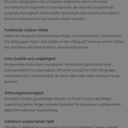
Die Holz-Sitzgruppen von LivingZone begeistern durch eine klare,
architektonisch inspirierte Formensprache, die aktuelle Designtrends
aufgreift und zugleich zeitlos bleibt. So entsteht eine ästhetische Präsenz,
die Ihren Außenbereich auf stilvolle Weise veredelt.
Funktionale Outdoor-Möbel
Hinter der eleganten Erscheinung verbirgt sich durchdachte Funktionalität.
Die Sitzgruppen fügen sich nahtlos in den Alltag auf Terrasse und im Garten
ein und bieten höchsten Komfort ohne Kompromisse.
Hohe Qualität und Langlebigkeit
Ausgewählte Materialien und präzise Verarbeitung garantieren eine
außergewöhnliche Lebensdauer. Mit einer LivingZone Holz-Sitzgruppe
investieren Sie in Gartenmöbel, die Ihnen über viele Jahre hinweg Freude
bereiten.
Witterungsbeständigkeit
Konzipiert für den ganzjährigen Einsatz im Freien, trotzen die Möbel
zuverlässig Sonne, Regen und wechselnden Temperaturen und bewahren
dabei ihre exklusive Ausstrahlung.
Ästhetisch ansprechende Optik
Die edle Kombination aus warmem Holz und modernem Design verleiht