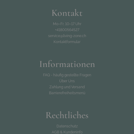
Mo–Fr, 10–17 Uhr
Kontakt
+41800564527
Mo–Fr, 10–17 Uhr
service@living-zone.ch
+41800564527
service@living-zone.ch
Kontaktformular
Informationen
FAQ - häufig gestellte Fragen
Über Uns
Zahlung und Versand
Barrierefreiheitsmenü
Rechtliches
Datenschutz
AGB & Kundeninfo