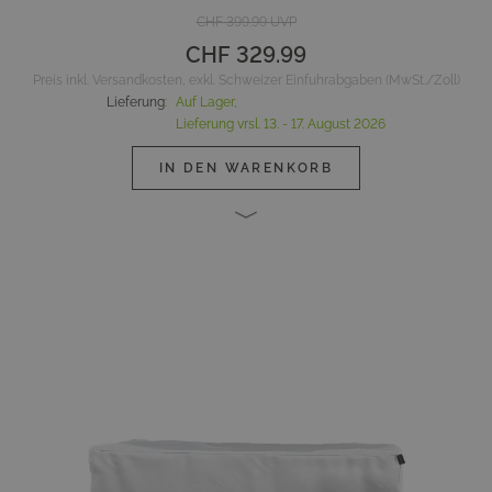
CHF 399.99
UVP
CHF 329.99
Preis inkl. Versandkosten, exkl. Schweizer Einfuhrabgaben (MwSt./Zoll)
Lieferung
:
Auf Lager,
Lieferung vrsl.
13. - 17. August 2026
IN DEN WARENKORB
Main image
Click to view image in fullscreen