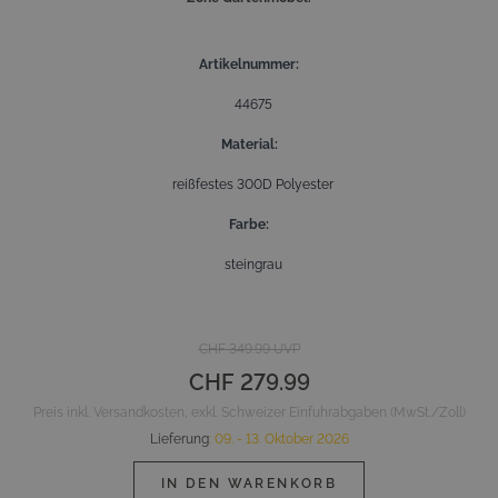
Artikelnummer
44675
Material
reißfestes 300D Polyester
Farbe
steingrau
CHF 349.99
UVP
CHF 279.99
Preis inkl. Versandkosten, exkl. Schweizer Einfuhrabgaben (MwSt./Zoll)
Lieferung
:
09. - 13. Oktober 2026
IN DEN WARENKORB