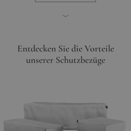
Entdecken Sie die Vorteile
unserer Schutzbezüge
Main image
Click to view image in fullscreen