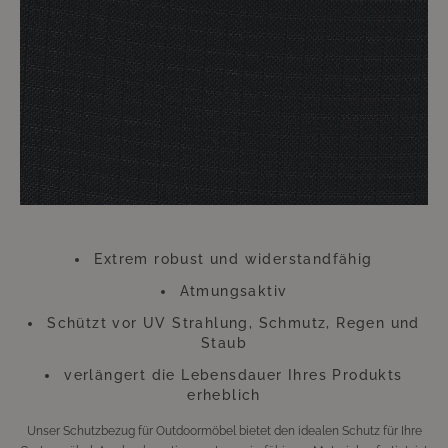
Handumdrehen erledigt. Der dadurch zu erzielende Nutzen hält ungleich
länger an. Die Überwürfe trotzen zu heftiger Einstrahlung von Sonne und
anderen ungünstigen Wetterverhältnissen. Gerade an diesem Zubehör
sollten Sie also keinesfalls sparen. Diese kleine Investition wird sich
Hundertfach auszahlen, so dass Sie sich lange Zeit an Ihren wie neu
aussehenden Möbeln werden erfreuen können.
Bitte beachten Sie, dass sich die Überzüge aufgrund der UV-Strahlung
farblich verändern können. Dies beeinträchtigt jedoch weder die
Funktion, noch die Langlebigkeit des Überzugs. Der Überzug besteht aus
Polyester.
Extrem robust und widerstandfähig
Atmungsaktiv
Schützt vor UV Strahlung, Schmutz, Regen und
Staub
verlängert die Lebensdauer Ihres Produkts
erheblich
Unser Schutzbezug für Outdoormöbel bietet den idealen Schutz für Ihre