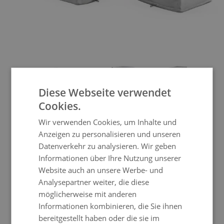
View larger image
View larger image
View larger image
View larger im
Diese Webseite verwendet
Cookies.
Abdeckplane Balcony Edelstahl
Wir verwenden Cookies, um Inhalte und
Anzeigen zu personalisieren und unseren
Datenverkehr zu analysieren. Wir geben
Informationen über Ihre Nutzung unserer
Mit dieser Abdeckplane schützen Sie nicht
Website auch an unsere Werbe- und
nur Ihrer Möbel vor Schlechtwetter,
Analysepartner weiter, die diese
sondern fördern damit die Langlebigkeit
möglicherweise mit anderen
Ihrer Living Zone Gartenmöbel.
Informationen kombinieren, die Sie ihnen
Gartenmöbel Überzüge, die jedem Wetter trotzen
bereitgestellt haben oder die sie im