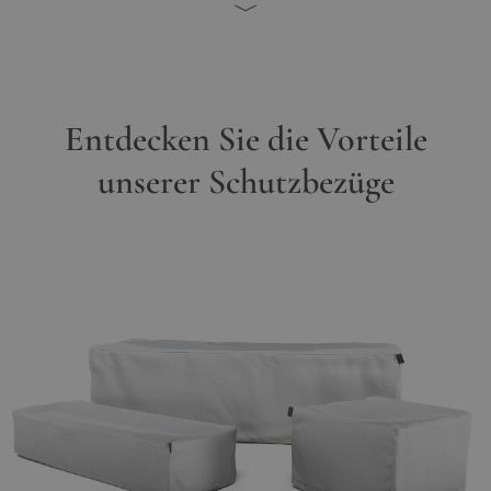
Entdecken Sie die Vorteile
unserer Schutzbezüge
Main image
Click to view image in fullscreen