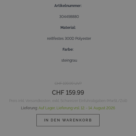
Artikelnummer
304498880
Material
reißfestes 300D Polyester
Farbe
steingrau
CHF 199.99
UVP
CHF 159.99
Preis inkl. Versandkosten, exkl. Schweizer Einfuhrabgaben (MwSt./Zoll)
Lieferung
:
Auf Lager,
Lieferung vrsl.
12. - 14. August 2026
IN DEN WARENKORB