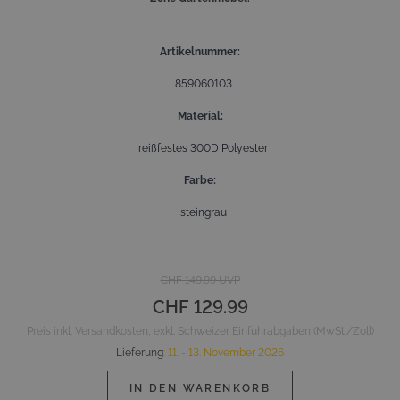
Artikelnummer
859060103
Material
reißfestes 300D Polyester
Farbe
steingrau
CHF 149.99
UVP
CHF 129.99
Preis inkl. Versandkosten, exkl. Schweizer Einfuhrabgaben (MwSt./Zoll)
Lieferung
:
11. - 13. November 2026
IN DEN WARENKORB