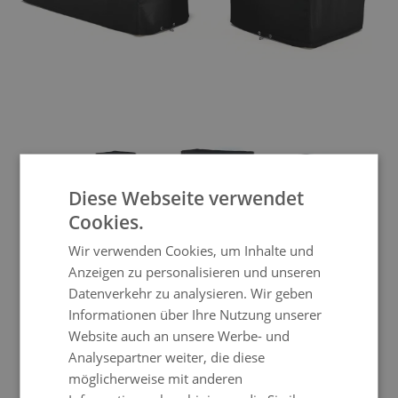
View larger image
View larger image
View larger image
View larger im
Diese Webseite verwendet
Cookies.
Abdeckplane Cube Ecksofa 90
Wir verwenden Cookies, um Inhalte und
Anzeigen zu personalisieren und unseren
cm
Datenverkehr zu analysieren. Wir geben
Informationen über Ihre Nutzung unserer
Website auch an unsere Werbe- und
Mit dieser Abdeckplane schützen Sie nicht
Analysepartner weiter, die diese
nur Ihrer Möbel vor Schlechtwetter,
möglicherweise mit anderen
sondern fördern damit die Langlebigkeit