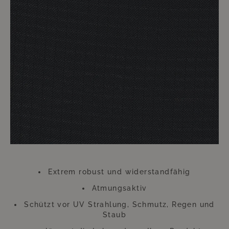
hochwertigen Möbel.
Ihre Möbel mit diesen Überzügen zu versehen ist im sprichwörtlichen
Handumdrehen erledigt. Der dadurch zu erzielende Nutzen hält ungleich
länger an. Die Überwürfe trotzen zu heftiger Einstrahlung von Sonne und
anderen ungünstigen Wetterverhältnissen. Gerade an diesem Zubehör
sollten Sie also keinesfalls sparen. Diese kleine Investition wird sich
Hundertfach auszahlen, so dass Sie sich lange Zeit an Ihren wie neu
aussehenden Möbeln werden erfreuen können.
Bitte beachten Sie, dass sich die Überzüge aufgrund der UV-Strahlung
farblich verändern können. Dies beeinträchtigt jedoch weder die
Funktion, noch die Langlebigkeit des Überzugs. Der Überzug besteht aus
Polyester.
"
Extrem robust und widerstandfähig
Atmungsaktiv
Schützt vor UV Strahlung, Schmutz, Regen und
Staub