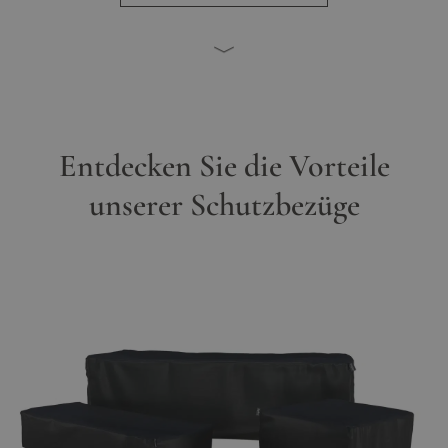
Entdecken Sie die Vorteile
unserer Schutzbezüge
Main image
Click to view image in fullscreen