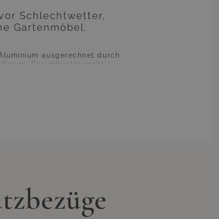
vor Schlechtwetter,
one Gartenmöbel.
 Aluminium ausgerechnet durch
 Sonne. Das mitunter recht
eln. Sie brauchen natürlich
der Aluminium bei den ersten
icher Überzug, sofern Sie die
blich verlängern.
 sonstiger Weise abwesend sind,
rmaßen vor Sonne, Wind und
usbleichungen. Bei unseren
ur um irgendein Zubehör, das
rlängernde Maßnahme für Ihre
n erledigt. Der dadurch zu
utzbezüge
rahlung von Sonne und anderen
sfalls sparen. Diese kleine
e neu aussehenden Möbeln werden