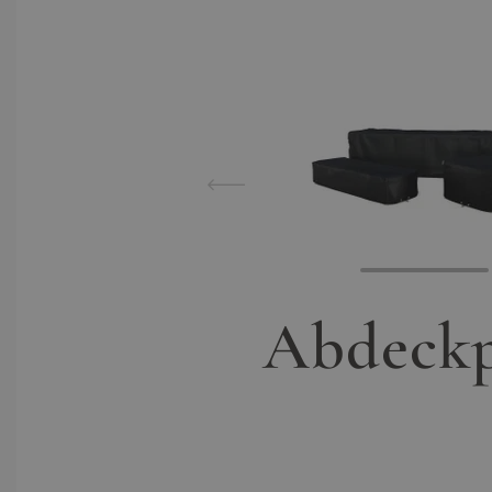
View lar
Abdeckp