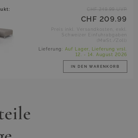
ukt:
CHF 249.99
UVP
CHF 209.99
Preis inkl. Versandkosten, exkl.
Schweizer Einfuhrabgaben
(MwSt./Zoll)
Lieferung
:
Auf Lager,
Lieferung vrsl.
12. - 14. August 2026
IN DEN WARENKORB
teile
ge