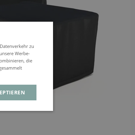
 Datenverkehr zu
 unsere Werbe-
ombinieren, die
e gesammelt
EPTIEREN