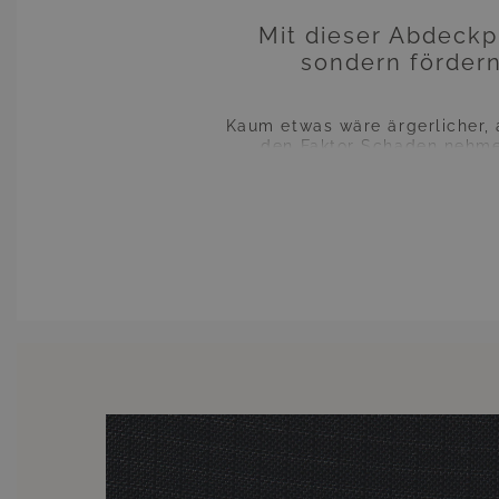
Mit dieser Abdeckp
sondern fördern
Kaum etwas wäre ärgerlicher,
den Faktor Schaden nehmen
aggressive Sonnenlicht tut
keinesfalls zu befürchten, 
Sonnenstrahlen hektisch in d
Möbel nicht sowi
Wenn Sie also wissen, dass Sie
sollten Sie Ihre Möbel mi
Wetter, wie auch vor allz
Überzügen für nahezu sämtli
eigentlich vollkommen unnöt
Ihre Möbel mit diesen Übe
erzielende Nutzen hält ungle
ungünstigen Wetterverhältn
Investition wird sich Hundertf