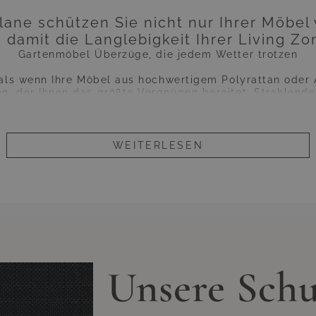
lane schützen Sie nicht nur Ihrer Möbel 
 damit die Langlebigkeit Ihrer Living Z
Gartenmöbel Überzüge, die jedem Wetter trotzen
 als wenn Ihre Möbel aus hochwertigem Polyrattan oder
, der Ihnen das größte Vergnügen bereitet: Strahlende
 zwar Ihnen gut, nicht jedoch uneingeschränkt Ihren Möb
dass Sie Ihre Lounge oder andere Möbel aus Polyrattan o
en Keller schleppen müssen. Allerdings kann ein ansehnl
eso gerade in Benutzung haben, die Lebensdauer maßge
WEITERLESEN
 beispielsweise für ein paar Wochen im Urlaub oder in
t entsprechenden Überzügen schützen. Und zwar gleiche
u neugierigen Blicken; vor allem jedoch vor unnötigen A
che angebotenen Modelle handelt es sich somit nicht n
ig ist. Vielmehr handelt es sich um eine Art lebensve
hochwertigen Möbel.
rzügen zu versehen ist im sprichwörtlichen Handumdrehe
Unsere Sch
ich länger an. Die Überwürfe trotzen zu heftiger Einst
issen. Gerade an diesem Zubehör sollten Sie also keine
ach auszahlen, so dass Sie sich lange Zeit an Ihren wi
erfreuen können.