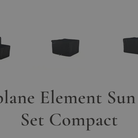
ger image
View larger image
lane Element Sun
Set Compact