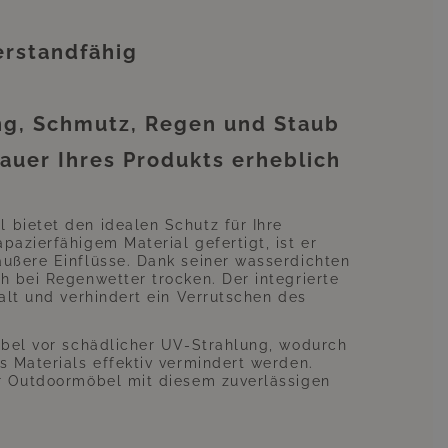
ern können. Dies beeinträchtigt
 besteht aus Polyester.
erstandfähig
ng, Schmutz, Regen und Staub
auer Ihres Produkts erheblich
bietet den idealen Schutz für Ihre
azierfähigem Material gefertigt, ist er
ußere Einflüsse. Dank seiner wasserdichten
h bei Regenwetter trocken. Der integrierte
alt und verhindert ein Verrutschen des
öbel vor schädlicher UV-Strahlung, wodurch
s Materials effektiv vermindert werden.
er Outdoormöbel mit diesem zuverlässigen