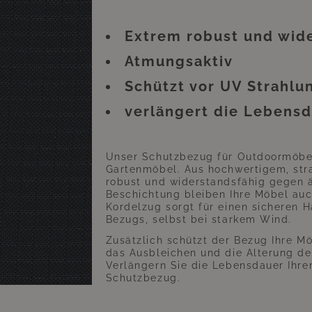
die Überzüge aufgrund der UV-Strahlung farblich veränd
ion, noch die Langlebigkeit des Überzugs. Der Überzug
Extrem robust und wid
Atmungsaktiv
Schützt vor UV Strahlu
verlängert die Lebensd
Unser Schutzbezug für Outdoormöbel 
Gartenmöbel. Aus hochwertigem, strap
robust und widerstandsfähig gegen ä
Beschichtung bleiben Ihre Möbel auc
Kordelzug sorgt für einen sicheren H
Bezugs, selbst bei starkem Wind.
Zusätzlich schützt der Bezug Ihre M
das Ausbleichen und die Alterung de
Verlängern Sie die Lebensdauer Ihr
Schutzbezug.