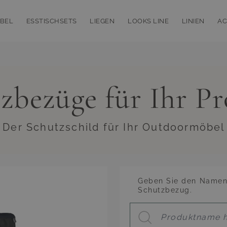
BEL
ESSTISCHSETS
LIEGEN
LOOKS LINE
LINIEN
AC
bmenu for Loungemöbel
Toggle submenu for Esstischsets
Toggle submenu for Liegen
Toggle subm
T
zbezüge für Ihr P
 Der Schutzschild für Ihr Outdoormöbel
Geben Sie den Namen 
Schutzbezug.