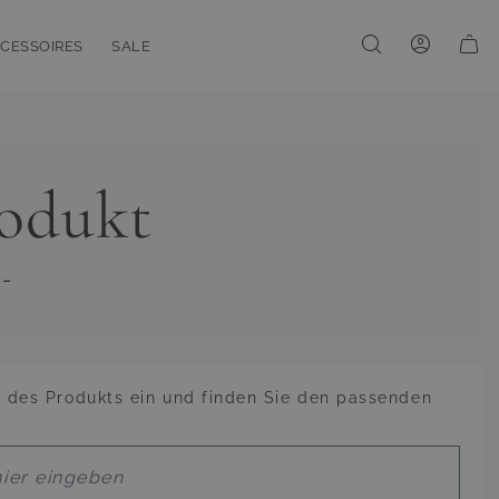
CESSOIRES
SALE
enu for Linien
oggle submenu for Accessoires
Toggle submenu for Sale
rodukt
 -
des Produkts ein und finden Sie den passenden