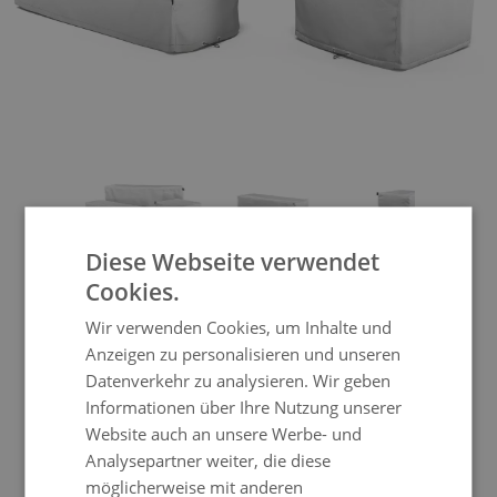
View larger image
View larger image
View larger im
Diese Webseite verwendet
Cookies.
Abdeckplane Pagoda Sun
Wir verwenden Cookies, um Inhalte und
Lounger Compact
Anzeigen zu personalisieren und unseren
Datenverkehr zu analysieren. Wir geben
Informationen über Ihre Nutzung unserer
Website auch an unsere Werbe- und
Mit dieser Schutzhülle schützen Sie nicht
Analysepartner weiter, die diese
nur Ihre Möbel vor schlechtem Wetter,
möglicherweise mit anderen
sondern fördern damit auch die