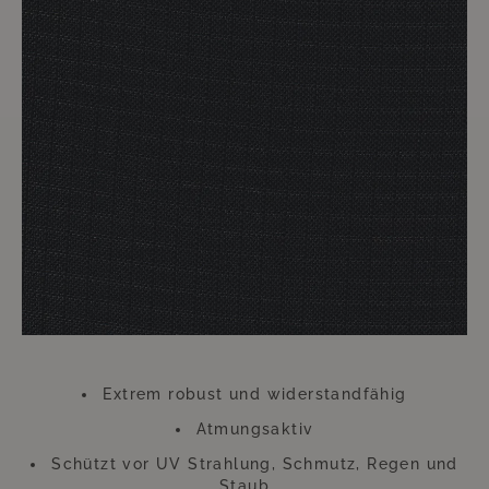
handelt es sich um eine Art lebensverlängernde Maßnahme für Ihre
hochwertigen Möbel.
Ihre Möbel mit diesen Überzügen zu versehen ist im sprichwörtlichen
Handumdrehen erledigt. Der dadurch zu erzielende Nutzen hält ungleich
länger an. Die Überwürfe trotzen zu heftiger Einstrahlung von Sonne und
anderen ungünstigen Wetterverhältnissen. Gerade an diesem Zubehör
sollten Sie also keinesfalls sparen. Diese kleine Investition wird sich
Hundertfach auszahlen, so dass Sie sich lange Zeit an Ihren wie neu
aussehenden Möbeln werden erfreuen können.
Bitte beachten Sie, dass sich die Überzüge aufgrund der UV-Strahlung
farblich verändern können. Dies beeinträchtigt jedoch weder die
Funktion, noch die Langlebigkeit des Überzugs. Der Überzug besteht aus
Polyester.
"""
Extrem robust und widerstandfähig
Atmungsaktiv
Schützt vor UV Strahlung, Schmutz, Regen und
Staub