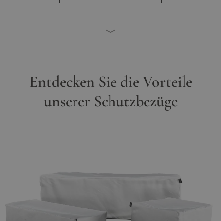
Entdecken Sie die Vorteile
unserer Schutzbezüge
Main image
Click to view image in fullscreen