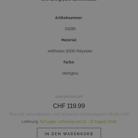
Artikelnummer
33289
Material
reißfestes 300D Polyester
Farbe
steingrau
CHF 149.99
UVP
CHF 119.99
Preis inkl. Versandkosten, exkl. Schweizer Einfuhrabgaben (MwSt./Zoll)
Lieferung
:
Auf Lager,
Lieferung vrsl.
13. - 17. August 2026
IN DEN WARENKORB