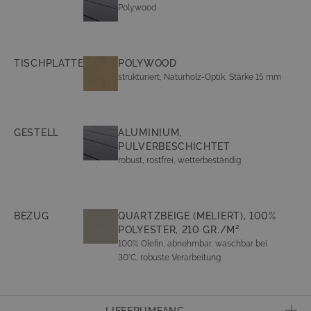
Mit einem Gesamtgewicht von ca. 120 kg bietet das
Sami Dining 8
Set
Polywood
herausragende Stabilität, unterstützt durch ein robustes,
pulverbeschichtetes Aluminiumgestell, das rostfrei und wetterfest ist. Die
sorgfältige Materialauswahl und die präzise Verarbeitung garantieren
eine Traglast von bis zu 110 kg pro Sitzplatz, sodass Sie und Ihre Gäste
TISCHPLATTE
POLYWOOD
jederzeit höchsten Komfort und Sicherheit genießen können.
strukturiert, Naturholz-Optik, Stärke 15 mm
Erleben Sie mit dem
Sami Dining 8
Set eine Kombination aus
anspruchsvollem Design und überlegener Qualität – ein Möbelstück, das
nicht nur durch seine elegante Optik besticht, sondern auch durch seine
GESTELL
ALUMINIUM,
Langlebigkeit und Funktionalität. Genießen Sie unvergessliche Momente
PULVERBESCHICHTET
in einem Ambiente, das Stil, Komfort und Beständigkeit vereint.
robust, rostfrei, wetterbeständig
(Abbildung ähnlich)
BEZUG
QUARTZBEIGE (MELIERT), 100%
POLYESTER, 210 GR./M²
100% Olefin, abnehmbar, waschbar bei
30°C, robuste Verarbeitung