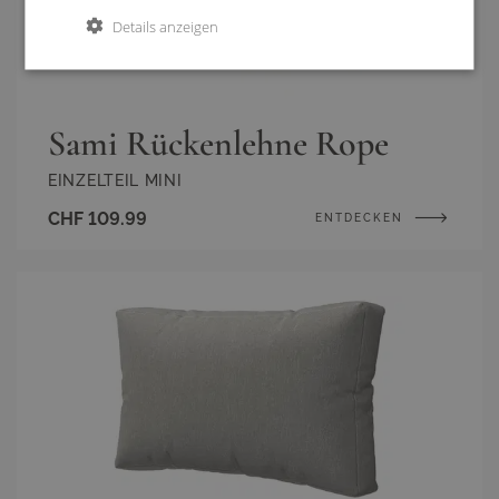
Details anzeigen
Sami Rückenlehne Rope
EINZELTEIL MINI
CHF 109.99
ENTDECKEN