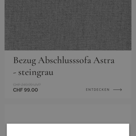
Bezug Abschlusssofa Astra
- steingrau
CHF 249.99
UVP
CHF 99.00
ENTDECKEN