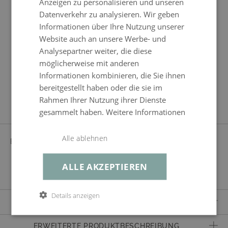
Anzeigen zu personalisieren und unseren
Datenverkehr zu analysieren. Wir geben
Extrabezüge Doona 4
Informationen über Ihre Nutzung unserer
(steingrau)
Website auch an unsere Werbe- und
Analysepartner weiter, die diese
möglicherweise mit anderen
Informationen kombinieren, die Sie ihnen
bereitgestellt haben oder die sie im
Produkteigenschaften
Rahmen Ihrer Nutzung ihrer Dienste
gesammelt haben.
Weitere Informationen
Alle ablehnen
BEZUG
100% POLYESTER
durchgefärbt, bordeaux, vorimprägniert
ALLE AKZEPTIEREN
Details anzeigen
LIEFERUMFANG
Komplettset ohne Füllung
ERWEITERTE PRODUKTBESCHREIBUNG