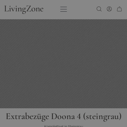
Zum Inhalt springen
Extrabezüge Doona 4 (steingrau)
Komplettset in Steingrau