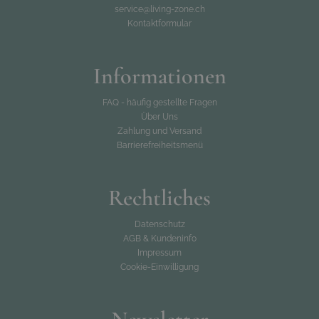
1 x Bezug Set Doona 4 - bordeaux
service@living-zone.ch
Kontaktformular
Informationen
FAQ - häufig gestellte Fragen
Über Uns
Zahlung und Versand
Barrierefreiheitsmenü
Rechtliches
Datenschutz
AGB & Kundeninfo
Impressum
Cookie-Einwilligung