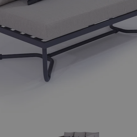
ger image
View larger image