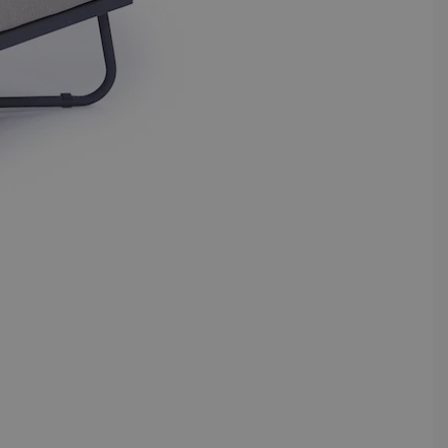
View larger image
View larger image