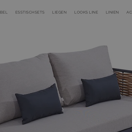
BEL
ESSTISCHSETS
LIEGEN
LOOKS LINE
LINIEN
AC
bmenu for Loungemöbel
Toggle submenu for Esstischsets
Toggle submenu for Liegen
Toggle subm
T