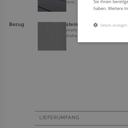
Sie ihnen bereitg
mm, wetterbeständig
haben.
Weitere I
Bezug
steingrau
Details anzeigen
mehrfarbig, 100% Olefin,
hohe Festigkeit
LIEFERUMFANG
inkl. Verbindungsklammern und Dek