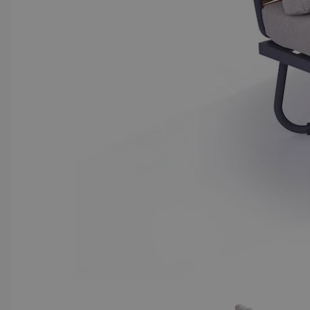
View larger image
View lar