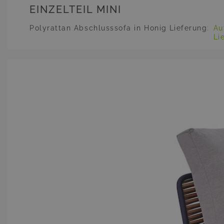
EINZELTEIL MINI
Polyrattan Abschlusssofa in Honig
Lieferung
:
Au
Li
Main image
Click to view image in fullscreen