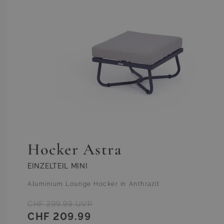
Lounge Mo
Bezug
steingrau
robuste Ve
Reißversc
Farbe
beige
Gewicht
Sofa ca. 1
Hocker Astra
EINZELTEIL MINI
Aluminium Lounge Hocker in Anthrazit
CHF 299.99
UVP
CHF 209.99