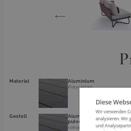
P
Material
Aluminium
Polyrattan
Diese Webse
Wir verwenden Co
Gestell
Aluminium,
analysieren. Wir
pulverbeschichtet
und Analysepartn
robust, Stärke bis zu 1,2