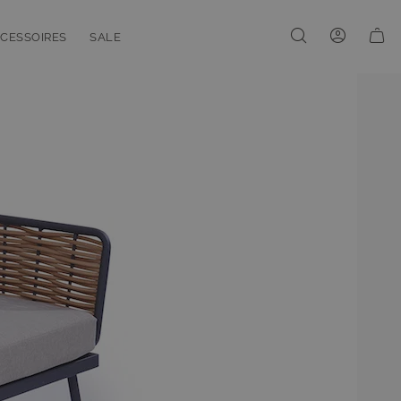
CESSOIRES
SALE
enu for Linien
oggle submenu for Accessoires
Toggle submenu for Sale