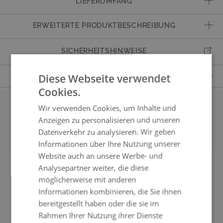
LIEFERUMFANG
inkl. Verbindungsklammern
ERWEITERTE PRODUKTBESCHREIBUNG
Artikelnummer
902081101
SICHERHEITSHINWEISE
Kissen & Auflagen
12 cm dicke Sitzauflage, Schaumstoff, hoher
Sitzkomfort
Diese Webseite verwendet
FRAGEN ZUM PRODUKT
Cookies.
Eigenschaften
Traglast bis zu 120 kg pro Sitzplatz, wetterbeständig,
Haben Sie Fragen zum Produkt?
pflegeleicht, Kunststoff-Füße mit Alu Blende in
Dann kontaktieren Sie gern unseren Kundenservice.
Wir verwenden Cookies, um Inhalte und
Edelstahl-Optik
Unsere geschulten Mitarbeiter werden alle Ihre Fragen gern beantworten.
Passendes Zubehör
Anzeigen zu personalisieren und unseren
Material
Polyrattan
Datenverkehr zu analysieren. Wir geben
Informationen über Ihre Nutzung unserer
+41800564527
Montage
Montage nicht erforderlich
Website auch an unsere Werbe- und
Lieferumfang
inkl. Verbindungsklammern
Analysepartner weiter, die diese
service@living-zone.ch
möglicherweise mit anderen
Sitzplätze
bis zu 2
Informationen kombinieren, die Sie ihnen
Obermaterial
Hochwertiges Polyrattan, 12 mm breit, angeraut,
bereitgestellt haben oder die sie im
wasserfest, 100% handgeflochten, Farbe: anthrazit,
Mo–Fr, 10–17 Uhr
Rahmen Ihrer Nutzung ihrer Dienste
einfarbig, durchgefärbt
+41800564527