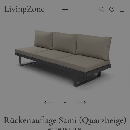
Zum Inhalt springen
Rückenauflage Sami (Quarzbeige)
EINZELTEIL MINI