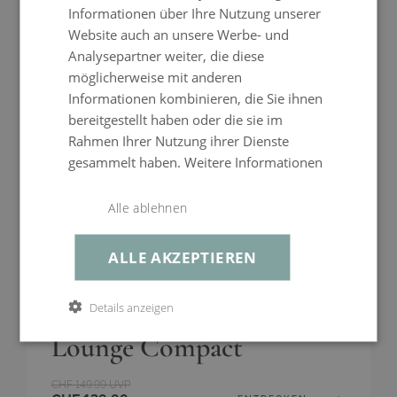
Line
Informationen über Ihre Nutzung unserer
+41800564527
Website auch an unsere Werbe- und
Infos
Abmaße:
(Abmessungen)
1 x Kissen: 70 x 38 x 20 cm
Analysepartner weiter, die diese
Breite x Tiefe x Höhe
service@living-zone.ch
möglicherweise mit anderen
Informationen kombinieren, die Sie ihnen
bereitgestellt haben oder die sie im
Mo–Fr, 10–17 Uhr
Rahmen Ihrer Nutzung ihrer Dienste
+41800564527
gesammelt haben.
Weitere Informationen
service@living-zone.ch
Alle ablehnen
ALLE AKZEPTIEREN
Abdeckplane Sami
Details anzeigen
Lounge Compact
CHF 149.99
UVP