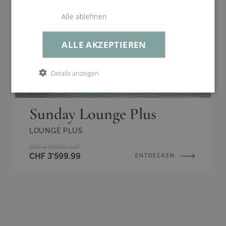
Gestell
Aluminium Pulverbeschichtet, Anthrazit
Alle ablehnen
Art
Sitzgruppen
ALLE AKZEPTIEREN
Bezug
Argent Weave, 100% Polyester, schnell trocknend,
abnehmbar, waschbar bei 30°C
Details anzeigen
Farbe
Argent Weave
Sunday Lounge Plus
LOUNGE PLUS
CHF 4’799.99
UVP
CHF 3’599.99
ENTDECKEN