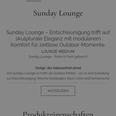
Sunday Lounge
Sunday Lounge – Entschleunigung trifft auf
skulpturale Eleganz mit modularem
Komfort für zeitlose Outdoor-Momente.
LOUNGE MEDIUM
Sunday Lounge – Ruhe in Form gebracht
Design, das Gelassenheit atmet
Die Sunday Lounge ist mehr als Outdoor-Möbel – sie ist eine Einladung
zur Entschleunigung. Weiche Rundungen, klare Linien und harmonische
Proportionen schaffen ein skulpturales Ensemble, das Leichtigkeit und
Komfort vereint. Ihr modularer Aufbau ermöglicht flexible Gestaltung und
WEITERLESEN
verleiht jedem Außenbereich eine moderne, ruhige Präsenz.
Helles Grau, das mit Licht spielt
Bezogen mit dem edlen Stoff
Argent Weave
entfaltet die Lounge ihre
Produkteigenschaften
subtile Eleganz – ein sanftes, helles Grau mit warmer Tiefe. Das Gestell in