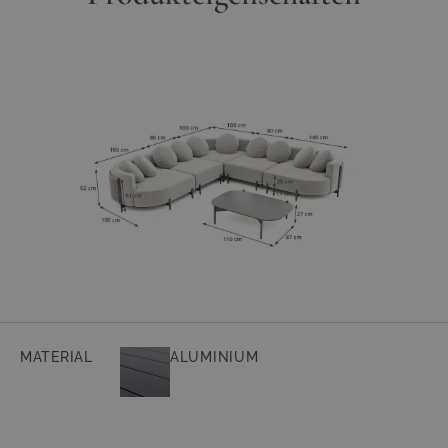
Anthrazit
bildet einen präzisen Kontrast und lässt die Volumen scheinbar
schweben. Die textile Rückenstruktur betont den architektonischen
Charakter und macht die Lounge von allen Seiten zum Blickfang.
Komfortabel. Langlebig. Alltagstauglich.
Der leichte, weiche, hochwertige Polyester-Stoff überzeugt durch hohe
Farbechtheit und sehr gute Wasserabweisung. Dicke Polster mit hohem
Sitzkomfort sorgen für entspannte Stunden – Tag für Tag. Robuste
Materialien und sorgfältige Verarbeitung garantieren Beständigkeit und
mühelose Pflege – selbst bei wechselhaftem Wetter.
Ein Ort der Balance
Sunday ist ein Statement für leisen Luxus: offen, klar und einladend. Eine
Lounge, die moderne Innenarchitektur nach draußen trägt – geschaffen
für lange Nachmittage unter freiem Himmel, Gespräche bei
Sonnenuntergang und den Luxus, einfach nichts zu tun.
MATERIAL
ALUMINIUM