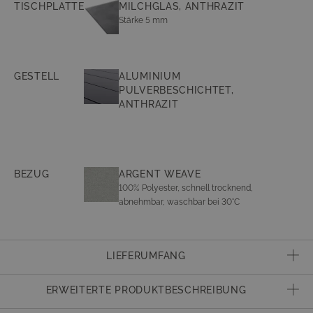
TISCHPLATTE
MILCHGLAS, ANTHRAZIT
Stärke 5 mm
GESTELL
ALUMINIUM
PULVERBESCHICHTET,
ANTHRAZIT
BEZUG
ARGENT WEAVE
100% Polyester, schnell trocknend,
abnehmbar, waschbar bei 30°C
LIEFERUMFANG
2x Mittelsofa
ERWEITERTE PRODUKTBESCHREIBUNG
1x Ecksofa