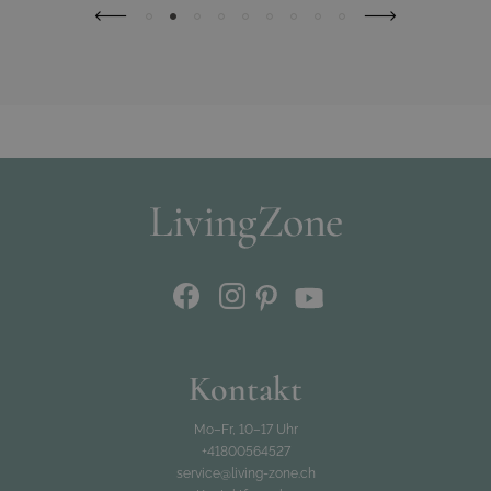
Kontakt
Mo–Fr, 10–17 Uhr
+41800564527
service@living-zone.ch